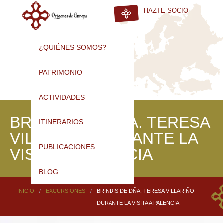
HAZTE SOCIO
¿QUIÉNES SOMOS?
PATRIMONIO
ACTIVIDADES
BRINDIS DE DÑA. TERESA
ITINERARIOS
VILLARIÑO DURANTE LA
PUBLICACIONES
VISITA A PALENCIA
BLOG
INICIO
/
EXCURSIONES
/
BRINDIS DE DÑA. TERESA VILLARIÑO
DURANTE LA VISITA A PALENCIA