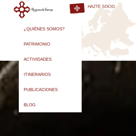
HAZTE SOCIO
¿QUIÉNES SOMOS?
PATRIMONIO
ACTIVIDADES
ITINERARIOS
PUBLICACIONES
BLOG