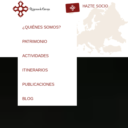
HAZTE SOCIO
¿QUIÉNES SOMOS?
PATRIMONIO
ACTIVIDADES
ITINERARIOS
PUBLICACIONES
BLOG