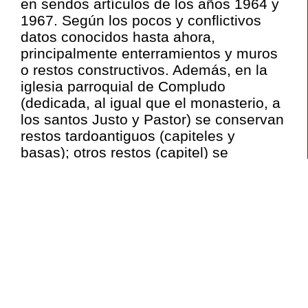
en sendos artículos de los años 1964 y
1967. Según los pocos y conflictivos
datos conocidos hasta ahora,
principalmente enterramientos y muros
o restos constructivos. Además, en la
iglesia parroquial de Compludo
(dedicada, al igual que el monasterio, a
los santos Justo y Pastor) se conservan
restos tardoantiguos (capiteles y
basas); otros restos (capitel) se
conservan en el Museo de El Bierzo),
estos últimos interpretados como
pertenecientes a celdas monásticas. En
2017 y 2018 se han llevado a cabo
excavaciones arqueológicas en la
misma finca –en el marco del proyecto,
Los Orígenes de la ‘Tebaida Berciana’
–
y en breve se publicarán los resultados,
pero todo parece apuntar a la existencia