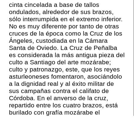
cinta cincelada a base de tallos
ondulados, alrededor de sus brazos,
sólo interrumpida en el extremo inferior.
No es muy diferente por tanto de otras
cruces de la época como la Cruz de los
Ángeles, custodiada en la Cámara
Santa de Oviedo. La Cruz de Peñalba
es considerada la más antigua pieza del
culto a Santiago del arte mozárabe;
culto y patronazgo, este, que los reyes
asturleoneses fomentaron, asociándolo
a la dignidad real y al éxito militar de
sus campañas contra el califato de
Córdoba. En el anverso de la cruz,
repartido entre los cuatro brazos, está
burilado con grafía mozárabe el
siguiente texto:
IN NOMINE DOMINI NSI
/ IHU XPI OBONOREM / SANCT IACOBI
/ APLOSTOLI RANEMIRUS REX OFRT